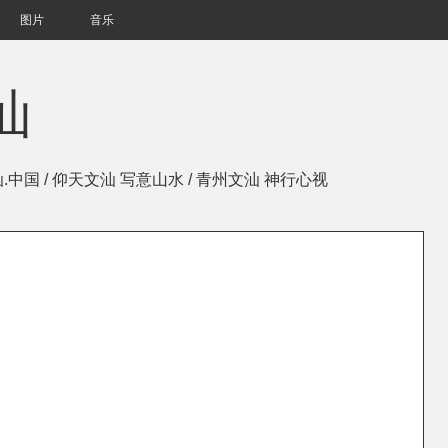
图片
音乐
汕
文汕.中国 / 仰天文汕 写意山水 / 青州文汕 神行心视