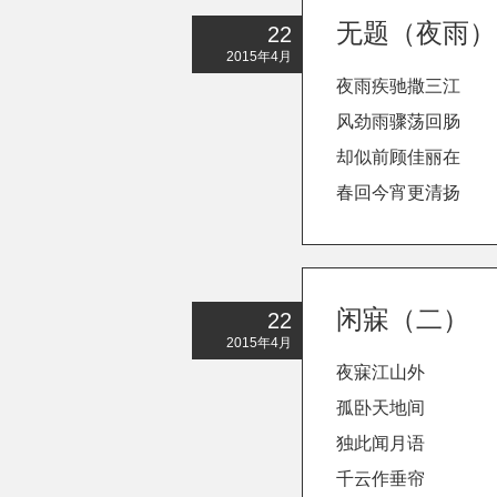
无题（夜雨）
22
2015年4月
夜雨疾驰撒三江
风劲雨骤荡回肠
却似前顾佳丽在
春回今宵更清扬
闲寐（二）
22
2015年4月
夜寐江山外
孤卧天地间
独此闻月语
千云作垂帘