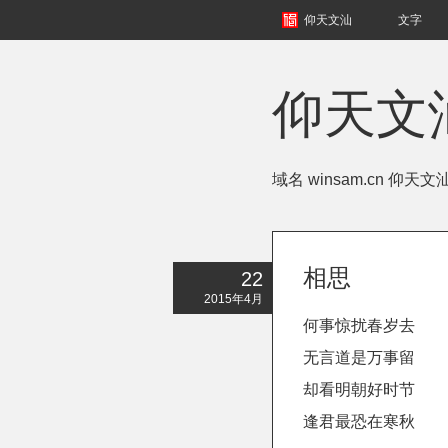
仰天文汕
文字
仰天文
域名 winsam.cn 仰天
相思
22
2015年4月
何事惊扰春岁去
无言道是万事留
却看明朝好时节
逢君最恐在寒秋