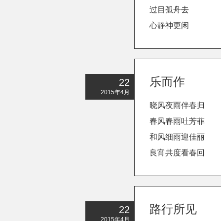
过目孤舟去
心静神更闲
乐而作
22
2015年4月
晓风夜雨伴春归
春风春雨吐芳菲
和风细雨迎佳丽
良宵共度看春回
路行所见
22
2015年4月