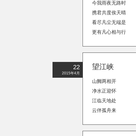
今我雨夜无路时
携君共度俟天晴
看尽凡尘无端是
更有凡心相与行
望江峡
22
2015年4月
山阙两相开
净水正迎怀
江临天地处
云伴孤舟来