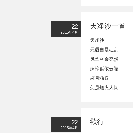
天净沙一首
22
2015年4月
天净沙
无语自是狂乱
风华空余宛然
娴静孤依云端
杯月独叹
怎是烟火人间
欲行
22
2015年4月