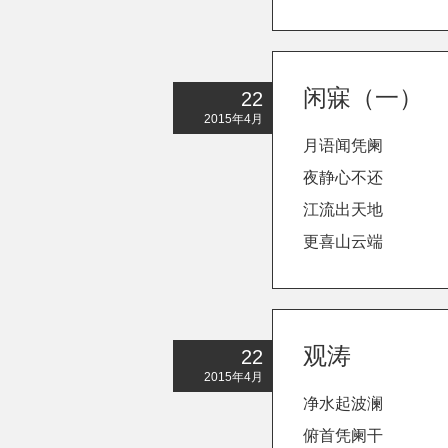
闲寐（一）
22
2015年4月
月语闻凭阑
夜静心不还
江流出天地
更喜山云端
观涛
22
2015年4月
净水起波澜
俯首凭阑干